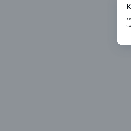
K
Ka
co